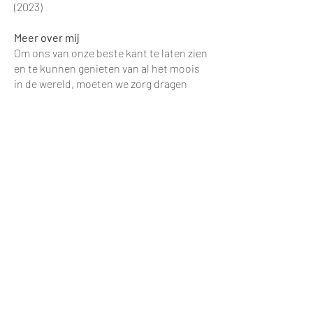
(2023)
Meer over mij
Om ons van onze beste kant te laten zien
en te kunnen genieten van al het moois
in de wereld, moeten we zorg dragen
voor de balans. Kinesitherapie is
genezen door bewegen, maar in onze
sessies zullen we ook aandacht
besteden aan de mens in zijn geheel.
Samen bouwen we aan een strategie
naar jouw doel: revalidatie,, blessure
preventie, pijn reductie,
bewegingsvrijheid, stress reductie,
veerkracht en vitaliteit.
Met deze holistische visie, zal ik trachten
met jouw eigen krachten aan de slag te
gaan. Succes begint bij motivatie. Indien
nodig, staan we hier gerust ook nog