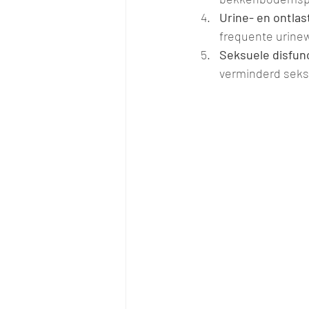
Urine- en ontla
frequente urinew
Seksuele disfun
verminderd seks