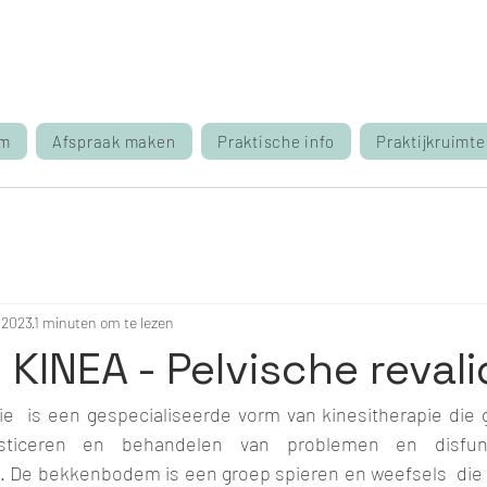
m
Afspraak maken
Praktische info
Praktijkruimte
 2023
1 minuten om te lezen
 KINEA - Pelvische revali
 is een gespecialiseerde vorm van kinesitherapie die ger
osticeren en behandelen van problemen en disfun
De bekkenbodem is een groep spieren en weefsels  die z