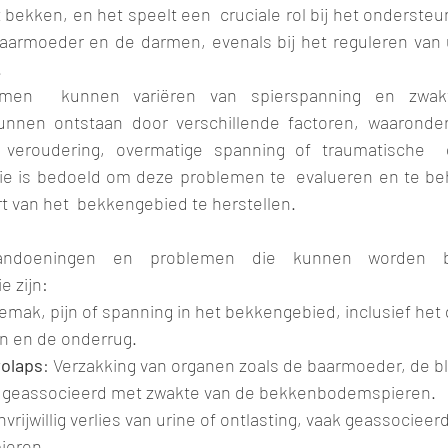
bekken, en het speelt een  cruciale rol bij het onderste
aarmoeder en de darmen, evenals bij het reguleren van ur
.
men  kunnen variëren van spierspanning en zwakt
kunnen ontstaan door verschillende factoren, waaronder
s, veroudering, overmatige spanning of traumatische  g
 is bedoeld om deze problemen te  evalueren en te be
t van het  bekkengebied te herstellen.
ndoeningen en problemen die kunnen worden b
 zijn:
emak, pijn of spanning in het bekkengebied, inclusief het
n en de onderrug.
olaps
: Verzakking van organen zoals de baarmoeder, de bl
 geassocieerd met zwakte van de bekkenbodemspieren.
nvrijwillig verlies van urine of ontlasting, vaak geassociee
ieren.