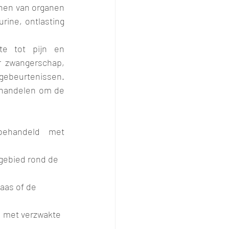
unen van organen 
ine, ontlasting  
e tot pijn en 
 zwangerschap,  
ebeurtenissen. 
handelen om de 
ehandeld met 
 gebied rond de 
aas of de 
rd met verzwakte 