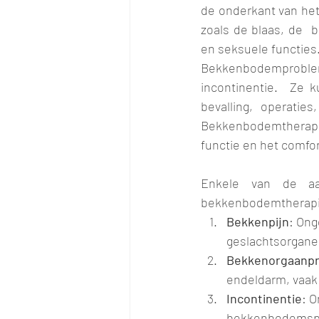
de onderkant van het 
zoals de blaas, de  b
en seksuele functies
Bekkenbodemproble
incontinentie.  Ze 
bevalling, operatie
Bekkenbodemtherapie
functie en het comfor
Enkele van de aa
bekkenbodemtherapie
Bekkenpijn
: Ong
geslachtsorgane
Bekkenorgaanpr
endeldarm, vaak
Incontinentie
: O
bekkenbodemsp