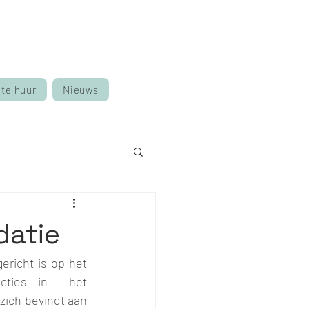
 te huur
Nieuws
datie
icht is op het  
cties in  het 
ich bevindt aan 