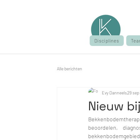
Disciplines
Tea
Alle berichten
Evy Danneels
29 sep
Nieuw bij
Bekkenbodemtherapie 
beoordelen, diagn
bekkenbodemgebied. 